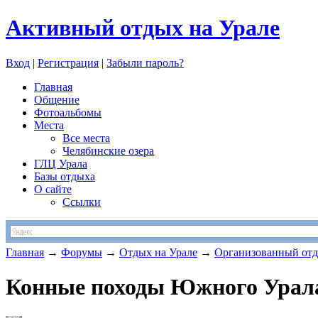
Активный отдых на Урале
Вход
|
Регистрация
|
Забыли пароль?
Главная
Общение
Фотоальбомы
Места
Все места
Челябинские озера
ГЛЦ Урала
Базы отдыха
О сайте
Ссылки
Главная
→
Форумы
→
Отдых на Урале
→
Организованный от
Конные походы Южного Урал