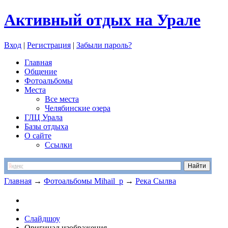
Активный отдых на Урале
Вход
|
Регистрация
|
Забыли пароль?
Главная
Общение
Фотоальбомы
Места
Все места
Челябинские озера
ГЛЦ Урала
Базы отдыха
О сайте
Ссылки
Главная
→
Фотоальбомы Mihail_p
→
Река Сылва
Слайдшоу
Оригинал изображения