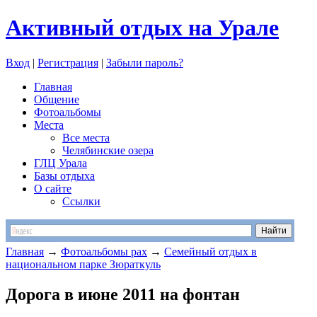
Активный отдых на Урале
Вход
|
Регистрация
|
Забыли пароль?
Главная
Общение
Фотоальбомы
Места
Все места
Челябинские озера
ГЛЦ Урала
Базы отдыха
О сайте
Ссылки
Главная
→
Фотоальбомы pax
→
Семейный отдых в
национальном парке Зюраткуль
Дорога в июне 2011 на фонтан