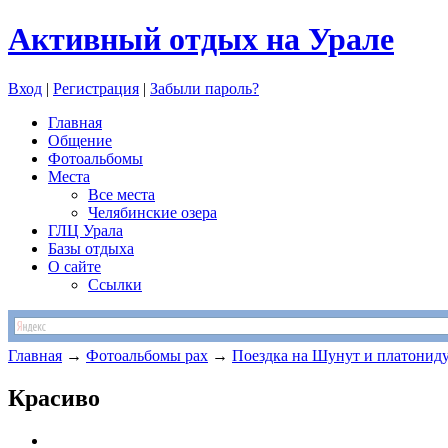
Активный отдых на Урале
Вход
|
Регистрация
|
Забыли пароль?
Главная
Общение
Фотоальбомы
Места
Все места
Челябинские озера
ГЛЦ Урала
Базы отдыха
О сайте
Ссылки
Главная
→
Фотоальбомы pax
→
Поездка на Шунут и платонид
Красиво