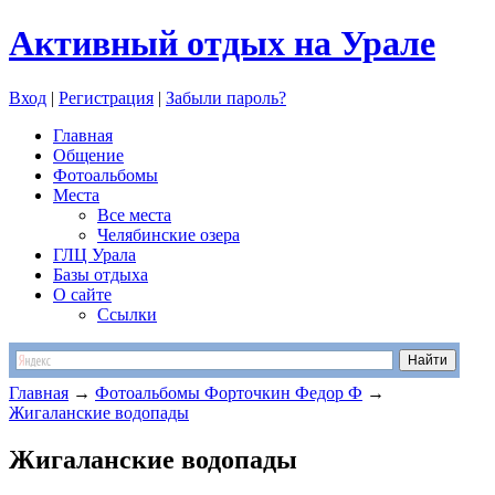
Активный отдых на Урале
Вход
|
Регистрация
|
Забыли пароль?
Главная
Общение
Фотоальбомы
Места
Все места
Челябинские озера
ГЛЦ Урала
Базы отдыха
О сайте
Ссылки
Главная
→
Фотоальбомы Форточкин Федор Ф
→
Жигаланские водопады
Жигаланские водопады