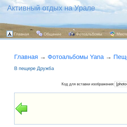
Активный отдых на Урале
Главная
Общение
Фотоальбомы
Мест
Главная
→
Фотоальбомы Yana
→
Пещ
В пещере Дружба
Код для вставки изображения: