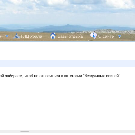
а
ГЛЦ Урала
Базы отдыха
О сайте
й забираем, чтоб не относиться к категории "бездумных свиней"