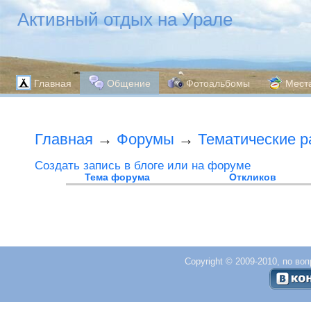
Активный отдых на Урале
Главная
Общение
Фотоальбомы
Мест
Главная
→
Форумы
→
Тематические 
Создать запись в блоге или на форуме
Тема форума
Откликов
Copyright © 2009-2010, по во