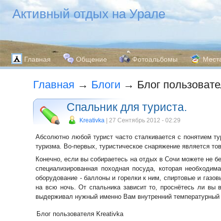
Активный отдых на Урале
Главная
Общение
Фотоальбомы
Мест
Главная
→
Блоги
→ Блог пользовател
Спальник для туриста.
Kreativka
| 27 Сентябрь 2012 - 02:29
Абсолютно любой турист часто сталкивается с понятием ту
туризма. Во-первых, туристическое снаряжение является т
Конечно, если вы собираетесь на отдых в Сочи можете не б
специализированная походная посуда, которая необходима
оборудование - баллоны и горелки к ним, спиртовые и газо
на всю ночь. От спальника зависит то, проснётесь ли вы
выдерживал нужный именно Вам внутренний температурный р
Блог пользователя Kreativka