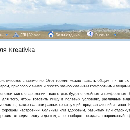
а
ГЛЦ Урала
Базы отдыха
О сайте
я Kreativka
ристическое снаряжение. Этот термин можно назвать общим, т.к. он вк
оваром, приспособлением и просто разнообразными комфортными вещами,
еспокоиться о снаряжении - ваш отдых будет спокойным и комфортным. 
 для того, чтобы готовить пищу в полевых условиях, различные вид
вые лампы, также палатки разных конструкций, предназначений и типов.
 в хорошем настроении, больным или здоровым, разбитым или отдохн
ежим, отводил влагу и дышал, а не наоборот - создавал парниковый э