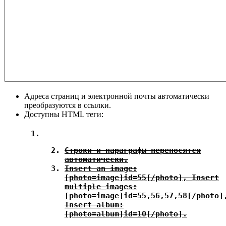
Адреса страниц и электронной почты автоматически
преобразуются в ссылки.
Доступны HTML теги:
Строки и параграфы переносятся
автоматически.
Insert an image:
[photo=image]id=55[/photo], Insert
multiple images:
[photo=image]id=55,56,57,58[/photo]
Insert album:
[photo=album]id=10[/photo].