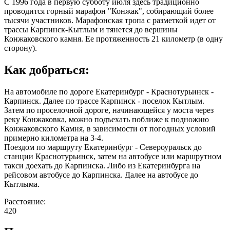
С 1996 года в первую субботу июля здесь традиционно
проводится горный марафон "Конжак", собирающий более
тысячи участников. Марафонская тропа с разметкой идет от
трассы Карпинск-Кытлым и тянется до вершины
Конжаковского камня. Ее протяженность 21 километр (в одну
сторону).
Как добраться:
На автомобиле по дороге Екатеринбург - Краснотурьинск -
Карпинск. Далее по трассе Карпинск - поселок Кытлым.
Затем по проселочной дороге, начинающейся у моста через
реку Конжаковка, можно подъехать поближе к подножию
Конжаковского Камня, в зависимости от погодных условий
примерно километра на 3-4.
Поездом по маршруту Екатеринбург - Североуральск до
станции Краснотурьинск, затем на автобусе или маршрутном
такси доехать до Карпинска. Либо из Екатеринбурга на
рейсовом автобусе до Карпинска. Далее на автобусе до
Кытлыма.
Расстояние:
420