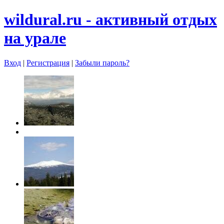
wildural.ru - aктивный отдых
на урале
Вход
|
Регистрация
|
Забыли пароль?