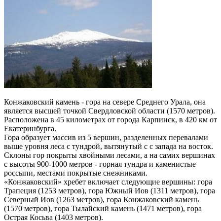
Конжаковский камень - гора на севере Среднего Урала, она
является высшей точкой Свердловской области (1570 метров).
Расположена в 45 километрах от города Карпинск, в 420 км от
Екатеринбурга.
Гора образует массив из 5 вершин, разделенных перевалами
выше уровня леса с тундрой, вытянутый с с запада на восток.
Склоны гор покрыты хвойными лесами, а на самих вершинах
с высоты 900-1000 метров - горная тундра и каменистые
россыпи, местами покрытые снежниками.
«Конжаковский» хребет включает следующие вершины: гора
Трапеция (1253 метров), гора Южный Иов (1311 метров), гора
Северный Иов (1263 метров), гора Конжаковский камень
(1570 метров), гора Тылайский камень (1471 метров), гора
Острая Косьва (1403 метров).