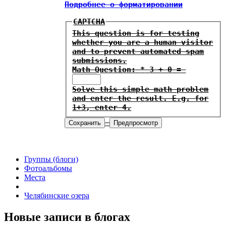
Подробнее о форматировании
CAPTCHA
This question is for testing
whether you are a human visitor
and to prevent automated spam
submissions.
Math Question:
*
3 + 0 =
Solve this simple math problem
and enter the result. E.g. for
1+3, enter 4.
Группы (блоги)
Фотоальбомы
Места
Челябинские озера
Новые записи в блогах