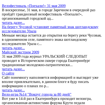
Велофестиваль «Поехали!» 31 мая 2009
В воскресенье, 31 мая, в городе Заречном в очередной раз
пройдёт грандиозный велофестиваль «Поехали!»,
организованный городской ад...
читать далее...
На берегу Чусовой установят памятный знак шотландскому
исследователю Урала
Меньше месяца остается до открытия на берегу реки Чусовая,
в одноименном селе, памятного знака шотландскому
исследователю Урала с...
читать далее...
Майский экстрим 2009
31 мая 2009 года журнал УРАЛЬСКИЙ СЛЕДОПЫТ
проводит в Историческом сквере города Екатеринбург
традиционные молодежно-патриотически...
читать далее...
О сайте
Сайт понемногу наполняется информацией и выглядит уже
вполне привлекательно, в данном блоге я буду писать
информацию о планах по р...
читать далее...
Вело-игра №14 "Вокруг города за 80 дней"
Вот уже в 14-й раз в Екатеринбурга проходит велоигра,
организованная активистами форума Крути педали