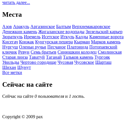
читать далее...
Места
Азов
Аракуль
Аргазинское
Балтым
Верхнемакаровское
Денежкин камень
Жигаланские водопады
Зюзельский карьер
Зюраткуль
Иремель
Исетское
Иткуль
Калды
Каменные ворота
Кисегач
Конжак
Кунгурская пещера
Кырман
Марков камень
Нургуш
Оленьи ручьи
Песчаное
Платонида
Потопаевский
ключик
Ревун
Семь братьев
Синюшкин колодец
Смолинская
Старая линза
Таватуй
Таганай
Тальков камень
Тургояк
Увильды
Чертово городище
Чусовая
Чусовское
Шарташ
Шихан
Шунут
Все метки
Сейчас на сайте
Сейчас на сайте
0 пользователя
и
1 гость
.
Copyright © 2009 pax