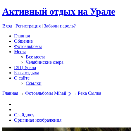
Активный отдых на Урале
Вход
|
Регистрация
|
Забыли пароль?
Главная
Общение
Фотоальбомы
Места
Все места
Челябинские озера
ГЛЦ Урала
Базы отдыха
О сайте
Ссылки
Главная
→
Фотоальбомы Mihail_p
→
Река Сылва
Слайдшоу
Оригинал изображения