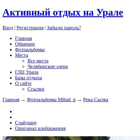
Активный отдых на Урале
Вход
|
Регистрация
|
Забыли пароль?
Главная
Общение
Фотоальбомы
Места
Все места
Челябинские озера
ГЛЦ Урала
Базы отдыха
О сайте
Ссылки
Главная
→
Фотоальбомы Mihail_p
→
Река Сылва
Слайдшоу
Оригинал изображения