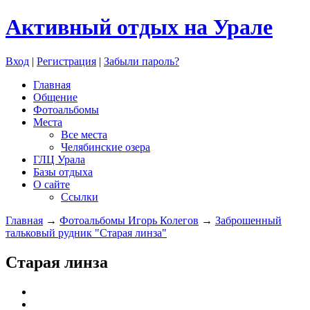
Активный отдых на Урале
Вход
|
Регистрация
|
Забыли пароль?
Главная
Общение
Фотоальбомы
Места
Все места
Челябинские озера
ГЛЦ Урала
Базы отдыха
О сайте
Ссылки
Главная
→
Фотоальбомы Игорь Колегов
→
Заброшенный
тальковый рудник "Старая линза"
Старая линза