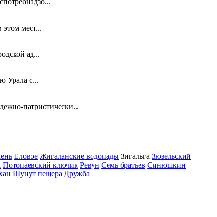
потребнадзо...
этом мест...
одской ад...
 Урала с...
ежно-патриотически...
мень
Еловое
Жигаланские водопады
Зигальга
Зюзельский
а
Потопаевский ключик
Ревун
Семь братьев
Синюшкин
хан
Шунут
пещера Дружба