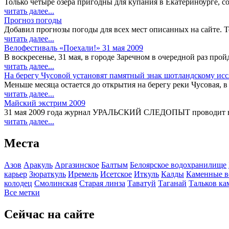
Только четыре озера пригодны для купания в Екатеринбурге, 
читать далее...
Прогноз погоды
Добавил прогнозы погоды для всех мест описанных на сайте. Те
читать далее...
Велофестиваль «Поехали!» 31 мая 2009
В воскресенье, 31 мая, в городе Заречном в очередной раз про
читать далее...
На берегу Чусовой установят памятный знак шотландскому ис
Меньше месяца остается до открытия на берегу реки Чусовая, в
читать далее...
Майский экстрим 2009
31 мая 2009 года журнал УРАЛЬСКИЙ СЛЕДОПЫТ проводит в И
читать далее...
Места
Азов
Аракуль
Аргазинское
Балтым
Белоярское водохранилище
карьер
Зюраткуль
Иремель
Исетское
Иткуль
Калды
Каменные в
колодец
Смолинская
Старая линза
Таватуй
Таганай
Тальков ка
Все метки
Сейчас на сайте