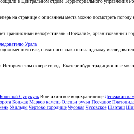
сообщили в Центральном отделе Территориального управления Рос
перь на странице с описанием места можно посмотреть погоду в 
йдёт грандиозный велофестиваль «Поехали!», организованный гор
следователю Урала
 одноименном селе, памятного знака шотландскому исследователю
сторическом сквере города Екатеринбург традиционные молод
Большой Сунукуль
Волчихинское водохранилище
Денежкин ка
орота
Конжак
Марков камень
Оленьи ручьи
Песчаное
Платонид
мень
Увильды
Чертово городище
Чусовая
Чусовское
Шарташ
Ши