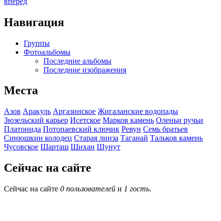
вперед
Навигация
Группы
Фотоальбомы
Последние альбомы
Последние изображения
Места
Азов
Аракуль
Аргазинское
Жигаланские водопады
Зюзельский карьер
Исетское
Марков камень
Оленьи ручьи
Платонида
Потопаевский ключик
Ревун
Семь братьев
Синюшкин колодец
Старая линза
Таганай
Тальков камень
Чусовское
Шарташ
Шихан
Шунут
Сейчас на сайте
Сейчас на сайте
0 пользователей
и
1 гость
.