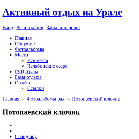
Активный отдых на Урале
Вход
|
Регистрация
|
Забыли пароль?
Главная
Общение
Фотоальбомы
Места
Все места
Челябинские озера
ГЛЦ Урала
Базы отдыха
О сайте
Ссылки
Главная
→
Фотоальбомы pax
→
Потопаевский ключик
Потопаевский ключик
Слайдшоу