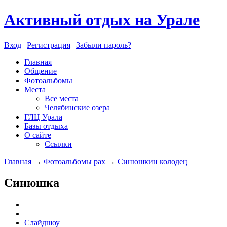
Активный отдых на Урале
Вход
|
Регистрация
|
Забыли пароль?
Главная
Общение
Фотоальбомы
Места
Все места
Челябинские озера
ГЛЦ Урала
Базы отдыха
О сайте
Ссылки
Главная
→
Фотоальбомы pax
→
Синюшкин колодец
Синюшка
Слайдшоу