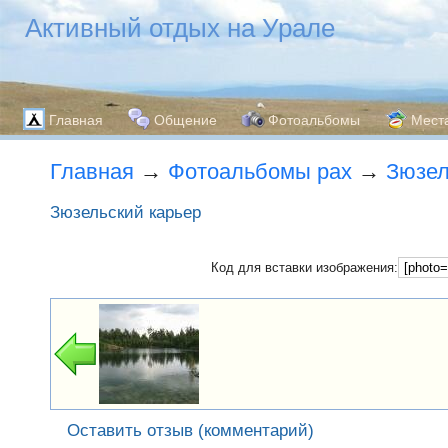
Активный отдых на Урале
Главная
Общение
Фотоальбомы
Мест
Главная
→
Фотоальбомы pax
→
Зюзел
Зюзельский карьер
Код для вставки изображения:
Оставить отзыв (комментарий)