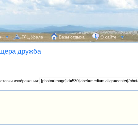
а
ГЛЦ Урала
Базы отдыха
О сайте
щера дружба
вставки изображения: