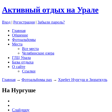
Активный отдых на Урале
Вход
|
Регистрация
|
Забыли пароль?
Главная
Общение
Фотоальбомы
Места
Все места
Челябинские озера
ГЛЦ Урала
Базы отдыха
О сайте
Ссылки
Главная
→
Фотоальбомы pax
→
Хребет Нургуш и Зюраткуль
На Нургуше
Слайдшоу