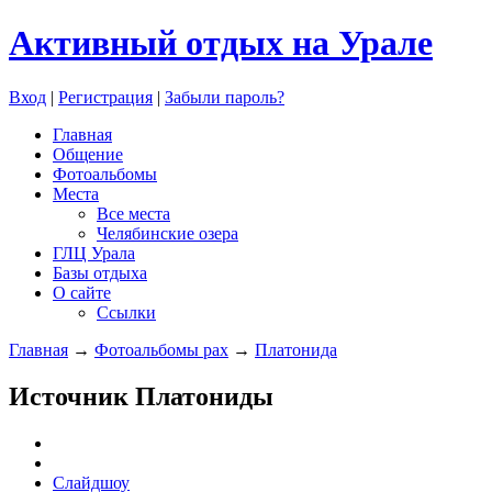
Активный отдых на Урале
Вход
|
Регистрация
|
Забыли пароль?
Главная
Общение
Фотоальбомы
Места
Все места
Челябинские озера
ГЛЦ Урала
Базы отдыха
О сайте
Ссылки
Главная
→
Фотоальбомы pax
→
Платонида
Источник Платониды
Слайдшоу