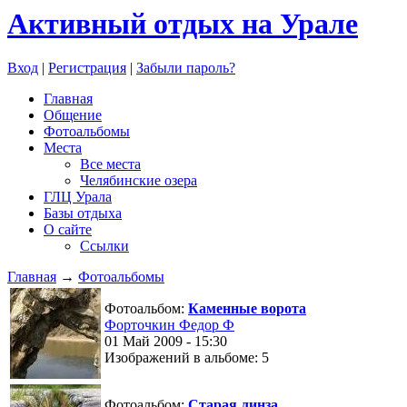
Активный отдых на Урале
Вход
|
Регистрация
|
Забыли пароль?
Главная
Общение
Фотоальбомы
Места
Все места
Челябинские озера
ГЛЦ Урала
Базы отдыха
О сайте
Ссылки
Главная
→
Фотоальбомы
Фотоальбом:
Каменные ворота
Форточкин Федор Ф
01 Май 2009 - 15:30
Изображений в альбоме: 5
Фотоальбом:
Старая линза