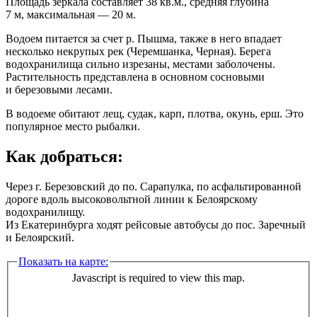
Площадь зеркала составляет 38 кв.м., средняя глубина
7 м, максимальная — 20 м.
Водоем питается за счет р. Пышма, также в него впадает
несколько некрупых рек (Черемшанка, Черная). Берега
водохранилища сильно изрезаны, местами заболочены.
Растительность представлена в основном сосновыми
и березовыми лесами.
В водоеме обитают лещ, судак, карп, плотва, окунь, ерш. Это
популярное место рыбалки.
Как добраться:
Через г. Березовский до по. Сарапулка, по асфальтированной
дороге вдоль высоковольтной линии к Белоярскому
водохранилищу.
Из Екатеринбурга ходят рейсовые автобусы до пос. Заречный
и Белоярский.
Показать на карте:
Javascript is required to view this map.