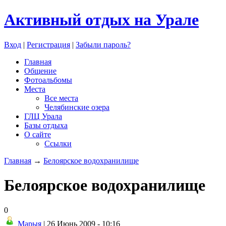
Активный отдых на Урале
Вход
|
Регистрация
|
Забыли пароль?
Главная
Общение
Фотоальбомы
Места
Все места
Челябинские озера
ГЛЦ Урала
Базы отдыха
О сайте
Ссылки
Главная
→
Белоярское водохранилище
Белоярское водохранилище
0
Марыя
| 26 Июнь 2009 - 10:16