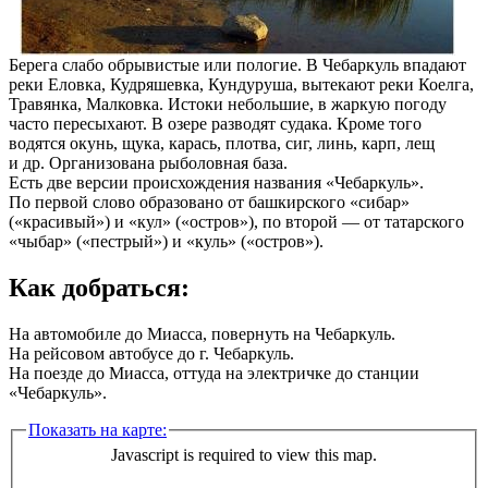
Берега слабо обрывистые или пологие. В Чебаркуль впадают
реки Еловка, Кудряшевка, Кундуруша, вытекают реки Коелга,
Травянка, Малковка. Истоки небольшие, в жаркую погоду
часто пересыхают. В озере разводят судака. Кроме того
водятся окунь, щука, карась, плотва, сиг, линь, карп, лещ
и др. Организована рыболовная база.
Есть две версии происхождения названия «Чебаркуль».
По первой слово образовано от башкирского «сибар»
(«красивый») и «кул» («остров»), по второй — от татарского
«чыбар» («пестрый») и «куль» («остров»).
Как добраться:
На автомобиле до Миасса, повернуть на Чебаркуль.
На рейсовом автобусе до г. Чебаркуль.
На поезде до Миасса, оттуда на электричке до станции
«Чебаркуль».
Показать на карте:
Javascript is required to view this map.