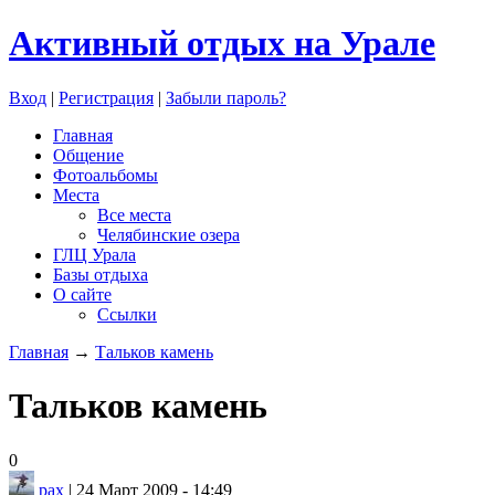
Активный отдых на Урале
Вход
|
Регистрация
|
Забыли пароль?
Главная
Общение
Фотоальбомы
Места
Все места
Челябинские озера
ГЛЦ Урала
Базы отдыха
О сайте
Ссылки
Главная
→
Тальков камень
Тальков камень
0
pax
| 24 Март 2009 - 14:49