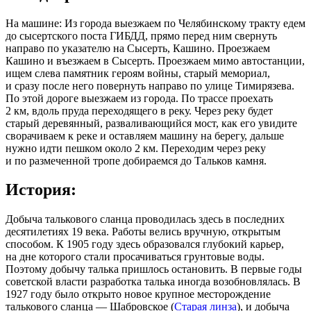
На машине: Из города выезжаем по Челябинскому тракту едем
до сысертского поста ГИБДД, прямо перед ним свернуть
направо по указателю на Сысерть, Кашино. Проезжаем
Кашино и въезжаем в Сысерть. Проезжаем мимо автостанции,
ищем слева памятник героям войны, старый мемориал,
и сразу после него повернуть направо по улице Тимирязева.
По этой дороге выезжаем из города. По трассе проехать
2 км, вдоль пруда переходящего в реку. Через реку будет
старый деревянный, разваливающийся мост, как его увидите
сворачиваем к реке и оставляем машину на берегу, дальше
нужно идти пешком около 2 км. Переходим через реку
и по размеченной тропе добираемся до Тальков камня.
История:
Добыча талькового сланца проводилась здесь в последних
десятилетиях 19 века. Работы велись вручную, открытым
способом. К 1905 году здесь образовался глубокий карьер,
на дне которого стали просачиваться грунтовые воды.
Поэтому добычу талька пришлось остановить. В первые годы
советской власти разработка талька иногда возобновлялась. В
1927 году было открыто новое крупное месторождение
талькового сланца — Шабровское (
Старая линза
), и добыча