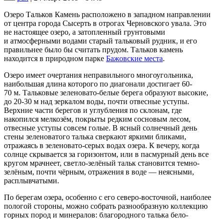
Озеро Тальков Камень расположено в западном направлении
от центра города Сысерть в отрогах Черновского увала. Это
не настоящее озеро, а затопленный грунтовыми
и атмосферными водами старый тальковый рудник, и его
правильнее было бы считать прудом. Тальков камень
находится в природном парке
Бажовские места
.
Озеро имеет очертания неправильного многоугольника,
наибольшая длина которого по диагонали достигает 60-
70 м. Тальковые зеленовато-белые берега образуют высокие,
до 20-30 м над зеркалом воды, почти отвесные уступы.
Верхние части берегов и углубления по склонам, где
накопился мелкозём, покрыты редким сосновым лесом,
отвесные уступы совсем голые. В ясный солнечный день
стены зеленоватого талька сверкают яркими бликами,
отражаясь в зеленовато-серых водах озера. К вечеру, когда
солнце скрывается за горизонтом, или в пасмурный день все
кругом мрачнеет, светло-зелёный тальк становится темно-
зелёным, почти чёрным, отражения в воде — неясными,
расплывчатыми.
По берегам озера, особенно с его северо-восточной, наиболее
пологой стороны, можно собрать разнообразную коллекцию
горных пород и минералов: благородного талька бело-