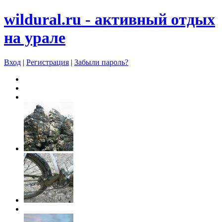
wildural.ru - aктивный отдых
на урале
Вход
|
Регистрация
|
Забыли пароль?