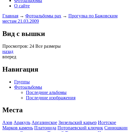
Фотоальбомы
О сайте
Главная
→
Фотоальбомы pax
→
Прогулка по Бажовским
местам 21.03.2009
Вид с вышки
Просмотров: 24 Все размеры
назад
вперед
Навигация
Группы
Фотоальбомы
Последние альбомы
Последние изображения
Места
Азов
Аракуль
Аргазинское
Зюзельский карьер
Исетское
Марков камень
Платонида
Потопаевский ключик
Синюшкин