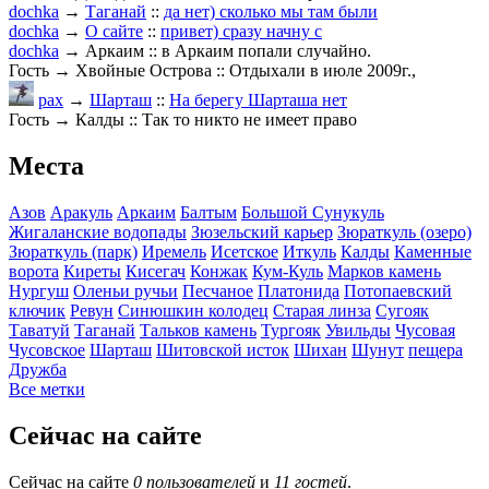
dochka
→
Таганай
::
да нет) сколько мы там были
dochka
→
О сайте
::
привет) сразу начну с
dochka
→ Аркаим :: в Аркаим попали случайно.
Гость → Хвойные Острова :: Отдыхали в июле 2009г.,
pax
→
Шарташ
::
На берегу Шарташа нет
Гость → Калды :: Так то никто не имеет право
Места
Азов
Аракуль
Аркаим
Балтым
Большой Сунукуль
Жигаланские водопады
Зюзельский карьер
Зюраткуль (озеро)
Зюраткуль (парк)
Иремель
Исетское
Иткуль
Калды
Каменные
ворота
Киреты
Кисегач
Конжак
Кум-Куль
Марков камень
Нургуш
Оленьи ручьи
Песчаное
Платонида
Потопаевский
ключик
Ревун
Синюшкин колодец
Старая линза
Сугояк
Таватуй
Таганай
Тальков камень
Тургояк
Увильды
Чусовая
Чусовское
Шарташ
Шитовской исток
Шихан
Шунут
пещера
Дружба
Все метки
Сейчас на сайте
Сейчас на сайте
0 пользователей
и
11 гостей
.