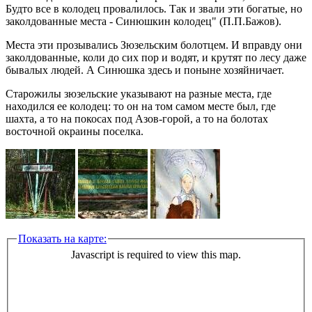
Будто все в колодец провалилось. Так и звали эти богатые, но
заколдованные места - Синюшкин колодец" (П.П.Бажов).
Места эти прозывались Зюзельским болотцем. И вправду они
заколдованные, коли до сих пор и водят, и крутят по лесу даже
бывалых людей. А Синюшка здесь и поныне хозяйничает.
Старожилы зюзельские указывают на разные места, где
находился ее колодец: то он на том самом месте был, где
шахта, а то на покосах под Азов-горой, а то на болотах
восточной окраины поселка.
Показать на карте:
Javascript is required to view this map.