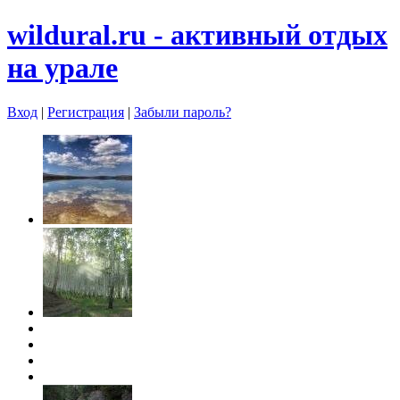
wildural.ru - aктивный отдых
на урале
Вход
|
Регистрация
|
Забыли пароль?