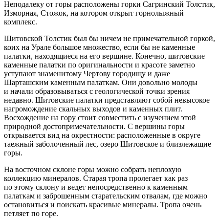
Неподалеку от горы расположены горки Сагринский Толстик,
Изморная, Стожок, на котором открыт горнолыжный
комплекс.
Шитовской Толстик был бы ничем не примечательной горкой,
коих на Урале большое множество, если бы не каменные
палатки, находящиеся на его вершине. Конечно, шитовские
каменные палатки по оригинальности и красоте заметно
уступают знаменитому Чертову городищу и даже
Шарташским каменным палаткам. Они довольно молоды
и начали образовываться с геологической точки зрения
недавно. Шитовские палатки представляют собой невысокое
нагромождение скальных выходов и каменных плит.
Восхождение на гору стоит совместить с изучением этой
природной достопримечательности. С вершины горы
открывается вид на окрестности: расположенные в округе
таежный заболоченный лес, озеро Шитовское и близлежащие
горы.
На восточном склоне горы можно собрать неплохую
коллекцию минералов. Старая тропа пролегает как раз
по этому склону и ведет непосредственно к каменным
палаткам и заброшенным старательским отвалам, где можно
остановиться и поискать красивые минералы. Тропа очень
петляет по горе.