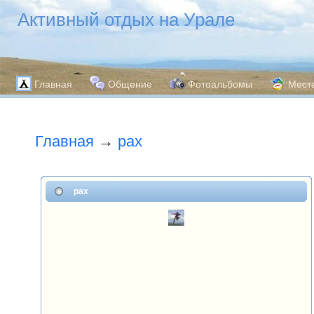
Активный отдых на Урале
Главная
Общение
Фотоальбомы
Мест
Главная
→
pax
pax