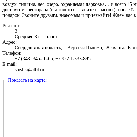
воздух, тишина, лес, озеро, охраняемая парковка… и всего 45 
доставят из ресторана (вы только взгляните на меню ), после б
подарок. Звоните друзьям, знакомым и приезжайте! Ждем вас в
Рейтинг:
3
Средняя:
3
(
1
голос)
Адрес:
Свердловская область, г. Верхняя Пышма, 58 квартал Ба
Телефон:
+7 (343) 345-10-65, +7 922 1-333-895
E-mail:
shishki@dbt.ru
Показать на карте: