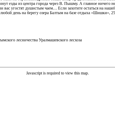
минут езды из центра города через В. Пышму. А главное ничего н
ани вас угостят душистым чаем… Если захотите остаться на нашей
 любой день на берегу озера Балтым на базе отдыха «Шишки», 25-
лтымского лесничества Уралмашевского лесхоза
Javascript is required to view this map.