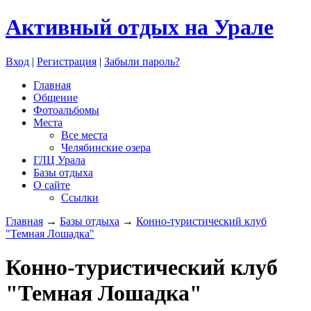
Активный отдых на Урале
Вход
|
Регистрация
|
Забыли пароль?
Главная
Общение
Фотоальбомы
Места
Все места
Челябинские озера
ГЛЦ Урала
Базы отдыха
О сайте
Ссылки
Главная
→
Базы отдыха
→
Конно-туристический клуб
"Темная Лошадка"
Конно-туристический клуб
"Темная Лошадка"