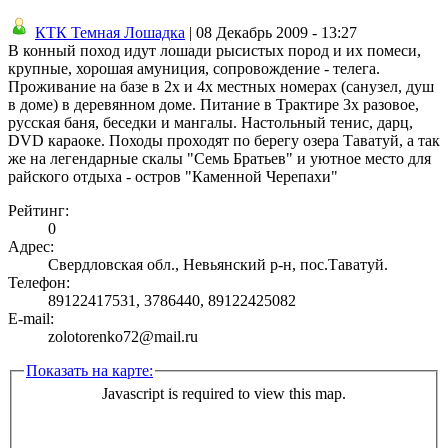
КТК Темная Лошадка
| 08 Декабрь 2009 - 13:27
В конный поход идут лошади рысистых пород и их помеси,
крупные, хорошая амуниция, сопровождение - телега.
Проживание на базе в 2х и 4х местных номерах (санузел, душ
в доме) в деревянном доме. Питание в Трактире 3х разовое,
русская баня, беседки и мангалы. Настольный тенис, дарц,
DVD караоке. Походы проходят по берегу озера Таватуй, а так
же на легендарные скалы "Семь Братьев" и уютное место для
райского отдыха - остров "Каменной Черепахи"
Рейтинг:
0
Адрес:
Свердловская обл., Невьянский р-н, пос.Таватуй.
Телефон:
89122417531, 3786440, 89122425082
E-mail:
zolotorenko72@mail.ru
Показать на карте:
Javascript is required to view this map.