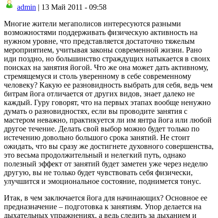
admin
| 13 Май 2011 - 09:58
Многие жители мегаполисов интересуются разными
возможностями поддерживать физическую активность на
нужном уровне, что представляется достаточно тяжелым
мероприятием, учитывая законы современной жизни. Рано
иди поздно, но большинство страждущих натыкается в своих
поисках на занятия йогой. Что же она может дать активному,
стремящемуся и столь уверенному в себе современному
человеку? Какую ее разновидность выбрать для себя, ведь чем
битрам йога отличается от других видов, знает далеко не
каждый. Гуру говорят, что на первых этапах вообще ненужно
думать о разновидностях, если вы проводите занятия с
мастером неважно, практикуется ли им янтра йога или любой
другое течение. Делать свой выбор можно будет только по
истечению довольно большого срока занятий. Не стоит
ожидать, что вы сразу же достигнете духовного совершенства,
это весьма продолжительный и нелегкий путь, однако
полезный эффект от занятий будет заметен уже через неделю
другую, вы не только будет чувствовать себя физически,
улучшится и эмоциональное состояние, поднимется тонус.
Итак, в чем заключается йога для начинающих? Основное ее
предназначение – подготовка к занятиям. Упор делается на
дыхательных упражнениях, а ведь следить за дыханием и