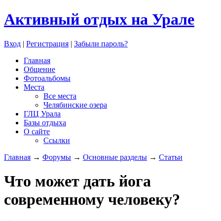
Активный отдых на Урале
Вход
|
Регистрация
|
Забыли пароль?
Главная
Общение
Фотоальбомы
Места
Все места
Челябинские озера
ГЛЦ Урала
Базы отдыха
О сайте
Ссылки
Главная
→
Форумы
→
Основные разделы
→
Статьи
Что может дать йога
современному человеку?