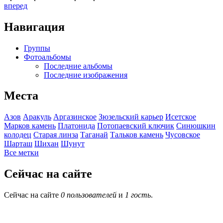
вперед
Навигация
Группы
Фотоальбомы
Последние альбомы
Последние изображения
Места
Азов
Аракуль
Аргазинское
Зюзельский карьер
Исетское
Марков камень
Платонида
Потопаевский ключик
Синюшкин
колодец
Старая линза
Таганай
Тальков камень
Чусовское
Шарташ
Шихан
Шунут
Все метки
Сейчас на сайте
Сейчас на сайте
0 пользователей
и
1 гость
.