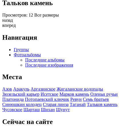
Тальков камень
Просмотров: 12 Все размеры
назад
вперед
Навигация
Группы
Фотоальбомы
Последние альбомы
Последние изображения
Места
Азов
Аракуль
Аргазинское
Жигаланские водопады
Зюзельский карьер
Исетское
Марков камень
Оленьи ручьи
Платонида
Потопаевский ключик
Ревун
Семь братьев
Синюшкин колодец
Старая линза
Таганай
Тальков камень
Чусовское
Шарташ
Шихан
Шунут
Сейчас на сайте