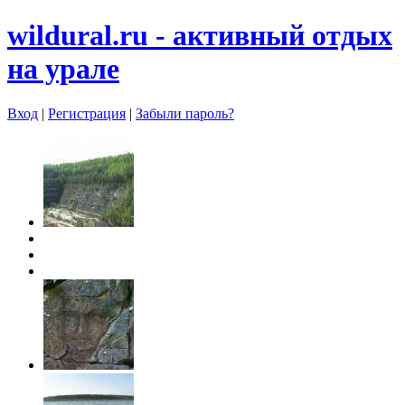
wildural.ru - aктивный отдых
на урале
Вход
|
Регистрация
|
Забыли пароль?