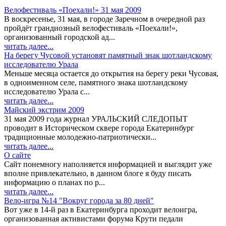
Велофестиваль «Поехали!» 31 мая 2009
В воскресенье, 31 мая, в городе Заречном в очередной раз
пройдёт грандиозный велофестиваль «Поехали!»,
организованный городской ад...
читать далее...
На берегу Чусовой установят памятный знак шотландскому
исследователю Урала
Меньше месяца остается до открытия на берегу реки Чусовая,
в одноименном селе, памятного знака шотландскому
исследователю Урала с...
читать далее...
Майский экстрим 2009
31 мая 2009 года журнал УРАЛЬСКИЙ СЛЕДОПЫТ
проводит в Историческом сквере города Екатеринбург
традиционные молодежно-патриотически...
читать далее...
О сайте
Сайт понемногу наполняется информацией и выглядит уже
вполне привлекательно, в данном блоге я буду писать
информацию о планах по р...
читать далее...
Вело-игра №14 "Вокруг города за 80 дней"
Вот уже в 14-й раз в Екатеринбурга проходит велоигра,
организованная активистами форума Крути педали