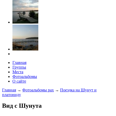
Главная
Группы
Места
Фотоальбомы
О сайте
Главная
→
Фотоальбомы pax
→
Поездка на Шунут и
платониду
Вид с Шунута