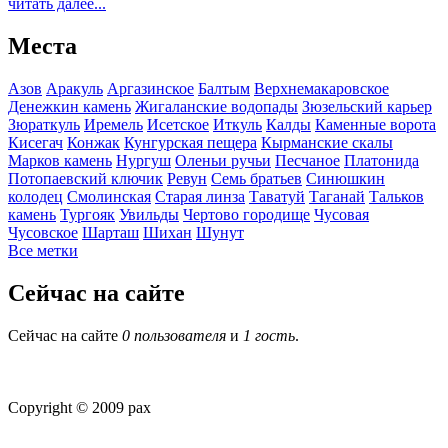
читать далее...
Места
Азов
Аракуль
Аргазинское
Балтым
Верхнемакаровское
Денежкин камень
Жигаланские водопады
Зюзельский карьер
Зюраткуль
Иремель
Исетское
Иткуль
Калды
Каменные ворота
Кисегач
Конжак
Кунгурская пещера
Кырманские скалы
Марков камень
Нургуш
Оленьи ручьи
Песчаное
Платонида
Потопаевский ключик
Ревун
Семь братьев
Синюшкин
колодец
Смолинская
Старая линза
Таватуй
Таганай
Тальков
камень
Тургояк
Увильды
Чертово городище
Чусовая
Чусовское
Шарташ
Шихан
Шунут
Все метки
Сейчас на сайте
Сейчас на сайте
0 пользователя
и
1 гость
.
Copyright © 2009 pax