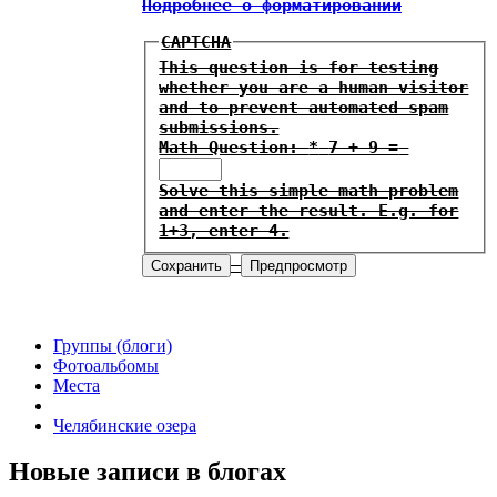
Подробнее о форматировании
CAPTCHA
This question is for testing
whether you are a human visitor
and to prevent automated spam
submissions.
Math Question:
*
7 + 9 =
Solve this simple math problem
and enter the result. E.g. for
1+3, enter 4.
Группы (блоги)
Фотоальбомы
Места
Челябинские озера
Новые записи в блогах