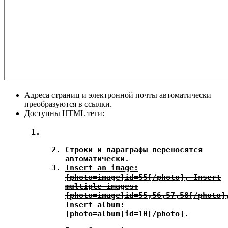
Адреса страниц и электронной почты автоматически
преобразуются в ссылки.
Доступны HTML теги:
Строки и параграфы переносятся
автоматически.
Insert an image:
[photo=image]id=55[/photo], Insert
multiple images:
[photo=image]id=55,56,57,58[/photo]
Insert album:
[photo=album]id=10[/photo].