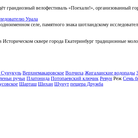
йдёт грандиозный велофестиваль «Поехали!», организованный гор
следователю Урала
 одноименном селе, памятного знака шотландскому исследователю
сторическом сквере города Екатеринбург традиционные молод
 Сунукуль
Верхнемакаровское
Волчиха
Жигаланские водопады
леньи ручьи
Платонида
Потопаевский ключик
Ревун
Реж
Семь б
усовское
Шарташ
Шихан
Шунут
пещера Дружба