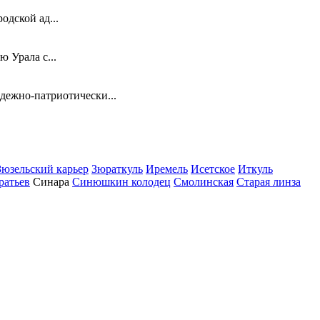
одской ад...
 Урала с...
ежно-патриотически...
Зюзельский карьер
Зюраткуль
Иремель
Исетское
Иткуль
ратьев
Синара
Синюшкин колодец
Смолинская
Старая линза