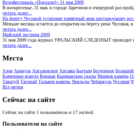
Велофестиваль «Поехали!» 31 мая 2009
В воскресенье, 31 мая, в городе Заречном в очередной раз про
читать далее...
На берегу Чусовой установят памятный знак шотландскому ис
Меньше месяца остается до открытия на берегу реки Чусовая, в
читать далее...
Майский экстрим 2009
31 мая 2009 года журнал УРАЛЬСКИЙ СЛЕДОПЫТ проводит в И
читать далее...
Места
Азов
Аракуль
Аргазинское
Аргаяш
Балтым
Бездонное
Большой
Каменные ворота
Конжак
Кырманские скалы
Марков камень
О
Таватуй
Таганай
Тальков камень
Увильды
Чебаркуль
Чусовая
Ч
Все метки
Сейчас на сайте
Сейчас на сайте
1 пользователь
и
17 гостей
.
Пользователи на сайте