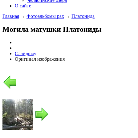
Челябинские озера
О сайте
Главная
→
Фотоальбомы pax
→
Платонида
Могила матушки Платониды
Слайдшоу
Оригинал изображения