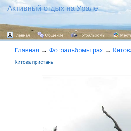
Активный отдых на Урале
Главная
Общение
Фотоальбомы
Мест
Главная
→
Фотоальбомы pax
→
Китов
Китова пристань