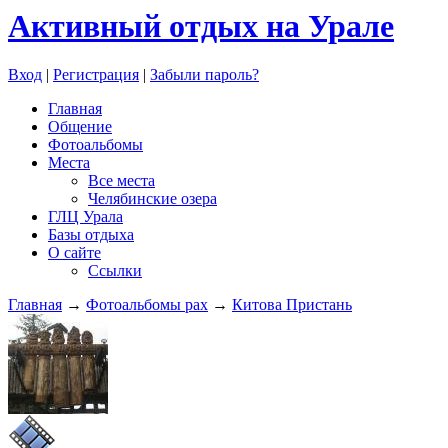
Активный отдых на Урале
Вход
|
Регистрация
|
Забыли пароль?
Главная
Общение
Фотоальбомы
Места
Все места
Челябинские озера
ГЛЦ Урала
Базы отдыха
О сайте
Ссылки
Главная
→
Фотоальбомы pax
→
Китова Пристань