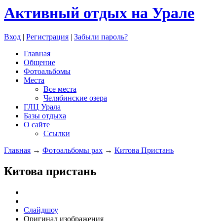
Активный отдых на Урале
Вход
|
Регистрация
|
Забыли пароль?
Главная
Общение
Фотоальбомы
Места
Все места
Челябинские озера
ГЛЦ Урала
Базы отдыха
О сайте
Ссылки
Главная
→
Фотоальбомы pax
→
Китова Пристань
Китова пристань
Слайдшоу
Оригинал изображения