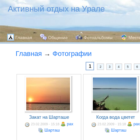
Активный отдых на Урале
Главная
Общение
Фотоальбомы
Мест
Главная
→
Фотографии
1
2
3
4
5
6
Закат на Шарташе
Когда вода цветет
pax
pax
23.02.2009 - 15:18
23.02.2009 - 15:18
Шарташ
Шарташ