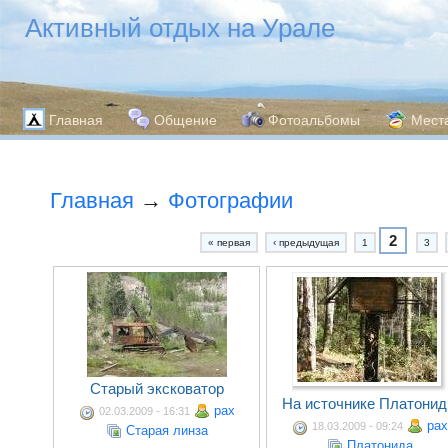
Активный отдых на Урале
Главная
Общение
Фотоальбомы
Мест
Главная
→
Фотографии
2
« первая
‹ предыдущая
1
3
Старый эксковатор
На источнике Платони
pax
02.03.2009 - 16:31
pax
18.03.2009 - 09:24
Старая линза
Платонида