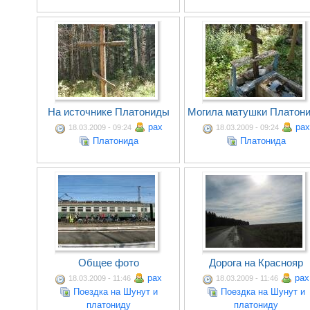
На источнике Платониды
Могила матушки Платон
pax
pax
18.03.2009 - 09:24
18.03.2009 - 09:24
Платонида
Платонида
Общее фото
Дорога на Краснояр
pax
pax
18.03.2009 - 11:46
18.03.2009 - 11:46
Поездка на Шунут и
Поездка на Шунут и
платониду
платониду