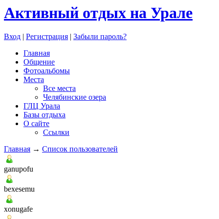
Активный отдых на Урале
Вход
|
Регистрация
|
Забыли пароль?
Главная
Общение
Фотоальбомы
Места
Все места
Челябинские озера
ГЛЦ Урала
Базы отдыха
О сайте
Ссылки
Главная
→
Список пользователей
ganupofu
bexesemu
xonugafe