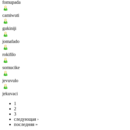
fomupada
camiwuti
gukiniji
jomafado
rokifilo
somucike
jevuvulo
jekuvaci
1
2
3
следующая ›
последняя »