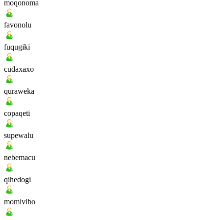
moqonoma
favonolu
fuqugiki
cudaxaxo
quraweka
copaqeti
supewalu
nebemacu
qihedogi
momivibo