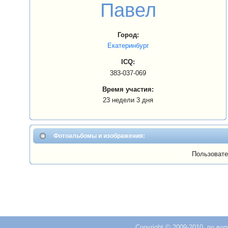
Павел
Город:
Екатеринбург
ICQ:
383-037-069
Время участия:
23 недели 3 дня
Фотоальбомы и изображения:
Пользовате
Copyright © 2009-2010, по во