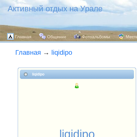
Активный отдых на Урале
Главная
Общение
Фотоальбомы
Мест
Главная
→
liqidipo
liqidipo
liqidipo