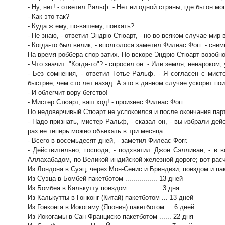
- Ну, нет! - ответил Ральф. - Нет ни одной страны, где бы он мо
- Как это так?
- Куда ж ему, по-вашему, поехать?
- Не знаю, - ответил Эндрю Стюарт, - но во всяком случае мир 
- Когда-то был велик, - вполголоса заметил Филеас Фогг. - сни
На время роббера спор затих. Но вскоре Эндрю Стюарт возобно
- Что значит: "Когда-то"? - спросил он. - Или земля, ненароком
- Без сомнения, - ответил Готье Ральф. - Я согласен с мис
быстрее, чем сто лет назад. А это в данном случае ускорит пои
- И облегчит вору бегство!
- Мистер Стюарт, ваш ход! - произнес Филеас Фогг.
Но недоверчивый Стюарт не успокоился и после окончания парт
- Надо признать, мистер Ральф, - сказал он, - вы избрали де
раз ее теперь можно объехать в три месяца...
- Всего в восемьдесят дней, - заметил Филеас Фогг.
- Действительно, господа, - подхватил Джон Сэлливан, - в 
Аллахабадом, по Великой индийской железной дороге; вот расч
Из Лондона в Суэц, через Мон-Сенис и Бриндизи, поездом и пакетбот
Из Суэца в Бомбей пакетботом ................ 13 дней
Из Бомбея в Калькутту поездом ................ 3 дня
Из Калькутты в Гонконг (Китай) пакетботом ... 13 дней
Из Гонконга в Иокогаму (Япония) пакетботом ... 6 дней
Из Иокогамы в Сан-Франциско пакетботом ...... 22 дня