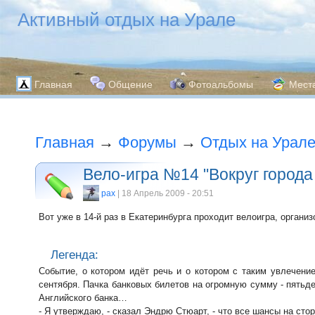
Активный отдых на Урале
Главная
Общение
Фотоальбомы
Мест
Главная
→
Форумы
→
Отдых на Урал
Вело-игра №14 "Вокруг города 
pax
| 18 Апрель 2009 - 20:51
Вот уже в 14-й раз в Екатеринбурга проходит велоигра, орган
Легенда:
Событие, о котором идёт речь и о котором с таким увлечени
сентября. Пачка банковых билетов на огромную сумму - пятьде
Английского банка…
- Я утверждаю, - сказал Эндрю Стюарт, - что все шансы на стор