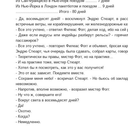
Из Сан-Франциско в Нью-Йорк поездом .......... 7 дней
Из Нью-Йорка в Лондон пакетботом и поездом ... 9 дней
..................................... Итого - 80 дней
- Да, восемьдесят дней! - воскликнул Эндрю Стюарт, в расс
встречные ветры, ни кораблекрушения, ни железнодорожные ка
- Все это учтено, - ответил Филеас Фогг, делая ход, ибо на се
- Даже если индусы или индейцы разберут рельсы? - горячил
пассажиров?
- Все это учтено, - повторил Филеас Фогг и объявил, бросая кар
Эндрю Стюарт, чья очередь была сдавать, собрал карты, говор
- Теоретически вы правы, мистер Фогг, но на практике...
- И на практике тоже, мистер Стюарт.
- Хотел бы я посмотреть, как это у вас получится!
- Это от вас зависит. Поедемте вместе.
- Сохрани меня небо! - вскричал Стюарт. - Но бьюсь об закл
невозможно.
- Напротив, вполне возможно, - возразил мистер Фогг.
- Ну что ж, совершите его!
- Вокруг света в восемьдесят дней?
- Да!
- Охотно.
- Когда?
- Немедленно.