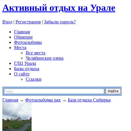
Активный отдых на Урале
Вход
|
Регистрация
|
Забыли пароль?
Главная
Общение
Фотоальбомы
Места
Все места
Челябинские озера
ГЛЦ Урала
Базы отдыха
О сайте
Ссылки
Главная
→
Фотоальбомы pax
→
База отдыха Сибирка