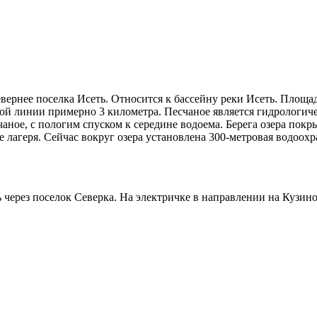
евернее поселка Исеть. Относится к бассейну реки Исеть. Площа
вой линии примерно 3 километра. Песчаное является гидрологич
счаное, с пологим спуском к середине водоема. Берега озера пок
 лагеря. Сейчас вокруг озера установлена 300-метровая водоохр
ть через поселок Северка. На электричке в направлении на Куз