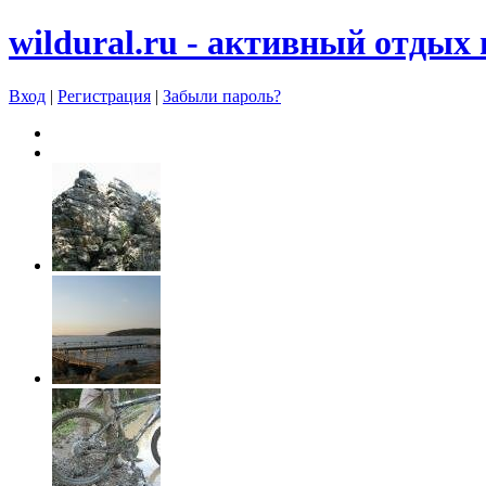
wildural.ru - aктивный отдых 
Вход
|
Регистрация
|
Забыли пароль?