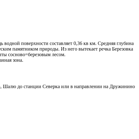
дь водной поверхности составляет 0,36 кв км. Средняя глубина
еским памятником природы. Из него вытекает речка Березовка
рыты сосново=березовым лесом.
анная зона.
ино, Шалю до станции Северка или в направлении на Дружинино