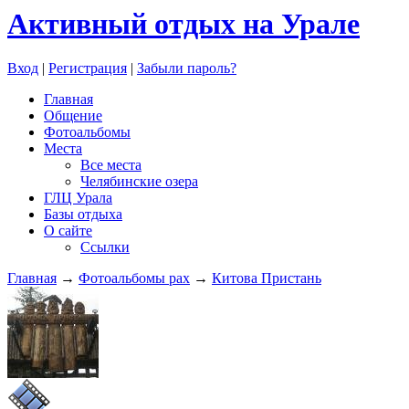
Активный отдых на Урале
Вход
|
Регистрация
|
Забыли пароль?
Главная
Общение
Фотоальбомы
Места
Все места
Челябинские озера
ГЛЦ Урала
Базы отдыха
О сайте
Ссылки
Главная
→
Фотоальбомы pax
→
Китова Пристань