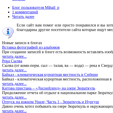
Блог пользователя Mihail_p
1 комментарий
Читать далее
Если сайт вам помог или просто понравился и вы хоти
благодарны другие посетители сайта которые ищут место
Новые записи в блогах
Вставка фотографий из альбомов
При создании записей в блоге есть возможность вставлять изоб
читать далее...
Река Сылва
Сы́лва (от коми-перм. сыл — талая, ва — вода) — река в Свердл
читать далее...
Байкал - климатическая курортная местность в Сибири
Байкал - климатическая курортная местность, расположенная в 6
читать далее...
Китова пристань – «Диснейленд» на озере Зюраткуль
Продолжение отчета об отдыхе в национальном парке Зюраткуль
читать далее...
Отпуск на южном Урале, Часть 1 - Зюраткуль и Нургуш
Давно очень хотел побывать на озере Зюраткуль и окружающих е
читать далее...